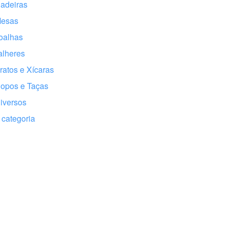
adeiras
Mesas
oalhas
alheres
ratos e Xícaras
opos e Taças
iversos
categoria