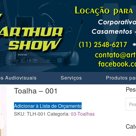
s Audiovisuais
Serviços
Produtos pa
Toalha – 001
Pes
Adicionar à Lista de Orçamento
SKU:
TLH-001
Categoria:
03-Toalhas
Cat