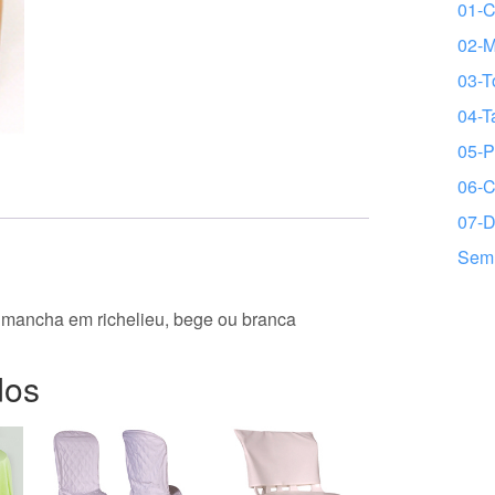
01-C
02-
03-T
04-T
05-P
06-C
07-D
Sem 
 mancha em richelieu, bege ou branca
dos