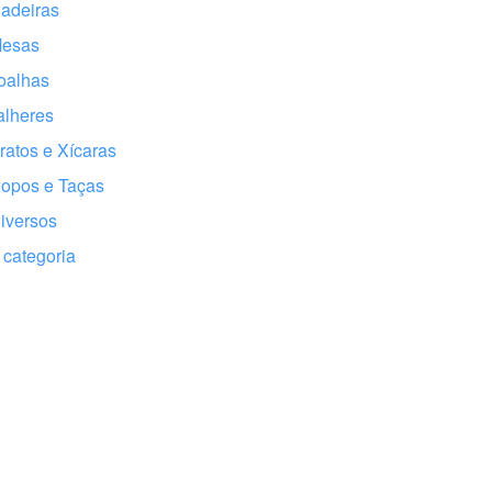
adeiras
Mesas
oalhas
alheres
ratos e Xícaras
opos e Taças
iversos
categoria