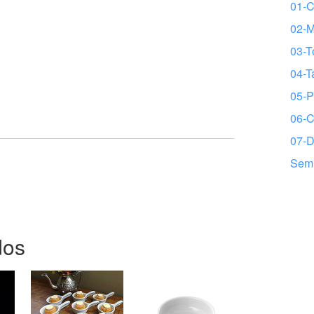
01-C
02-
03-T
04-T
05-P
06-C
07-D
Sem 
dos