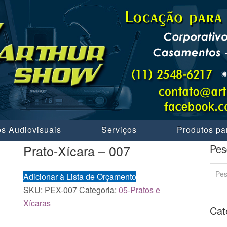
s Audiovisuais
Serviços
Produtos pa
Prato-Xícara – 007
Pes
Adicionar à Lista de Orçamento
SKU:
PEX-007
Categoria:
05-Pratos e
Xícaras
Cat