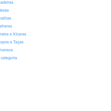
adeiras
Mesas
oalhas
alheres
ratos e Xícaras
opos e Taças
iversos
categoria