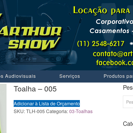
s Audiovisuais
Serviços
Produtos pa
Toalha – 005
Pes
Adicionar à Lista de Orçamento
SKU:
TLH-005
Categoria:
03-Toalhas
Cat