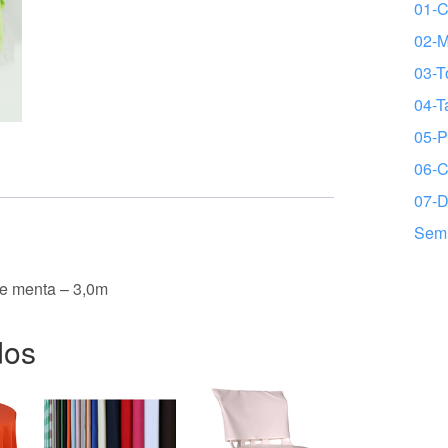
01-C
02-
03-T
04-T
05-P
06-C
07-D
Sem 
de menta – 3,0m
dos